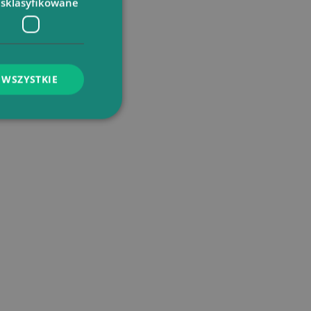
esklasyfikowane
 WSZYSTKIE