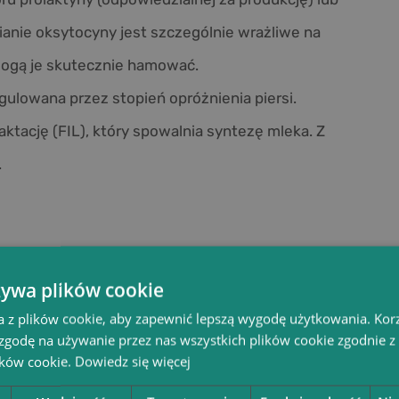
anie oksytocyny jest szczególnie wrażliwe na
k mogą je skutecznie hamować.
gulowana przez stopień opróżnienia piersi.
ktację (FIL), który spowalnia syntezę mleka. Z
.
lemów. Obrzęk i zastój są spowodowane z
żywa plików cookie
iersi. Zalegający pokarm powoduje obrzęk, który
a z plików cookie, aby zapewnić lepszą wygodę użytkowania. Korzy
dnia dopływ oksytocyny i zaburza odruch
 zgodę na używanie przez nas wszystkich plików cookie zgodnie 
ików cookie.
Dowiedz się więcej
entu gruczołu prowadzi do powstania bolesnego