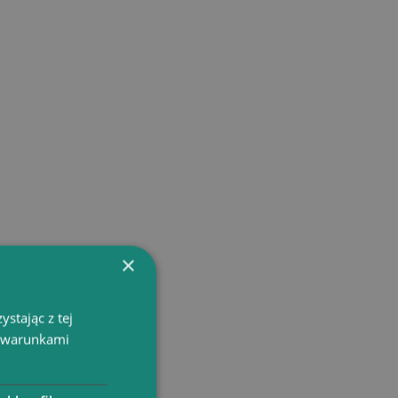
×
stając z tej
z warunkami