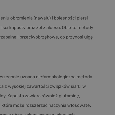
niu obrzmienia (nawału) i bolesności piersi
iści kapusty oraz żel z aloesu. Obie te metody
wzapalne i przeciwobrzękowe, co przynosi ulgę
wszechnie uznana niefarmakologiczna metoda
ka z wysokiej zawartości
związków siarki w
lny. Kapusta zawiera również glutaminę,
, która może rozszerzać naczynia włosowate.
rpcję płynu zalegającego w piersiach,