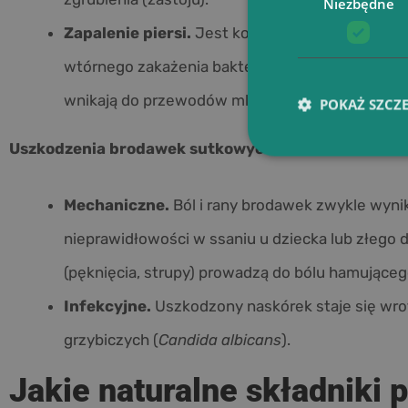
Niezbędne
Zapalenie piersi.
Jest konsekwencją długotrwał
wtórnego zakażenia bakteryjnego (tor infekcyjny
wnikają do przewodów mlecznych, często popr
POKAŻ SZCZ
Uszkodzenia brodawek sutkowych:
Mechaniczne.
Ból i rany brodawek zwykle wynik
nieprawidłowości w ssaniu u dziecka lub złego 
(pęknięcia, strupy) prowadzą do bólu hamujące
Infekcyjne.
Uszkodzony naskórek staje się wrot
grzybiczych (
Candida albicans
).
Jakie naturalne składniki