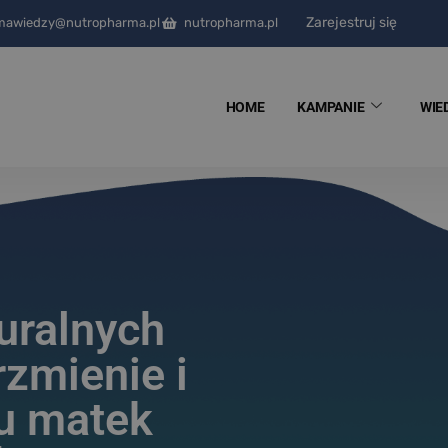
Zarejestruj się
mawiedzy@nutropharma.pl
nutropharma.pl
HOME
KAMPANIE
WIE
uralnych
zmienie i
 u matek