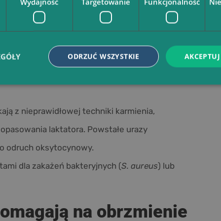
Wydajność
Targetowanie
Funkcjonalność
Ni
ego zastoju (czynnik mechaniczny) lub
). Bakterie, najczęściej
Staphylococcus aureus
,
zez uszkodzone brodawki sutkowe.
EGÓŁY
ODRZUĆ WSZYSTKIE
AKCEPTUJ
ają z nieprawidłowej techniki karmienia,
dopasowania laktatora. Powstałe urazy
go odruch oksytocynowy.
ami dla zakażeń bakteryjnych (
S. aureus
) lub
 pomagają na obrzmienie