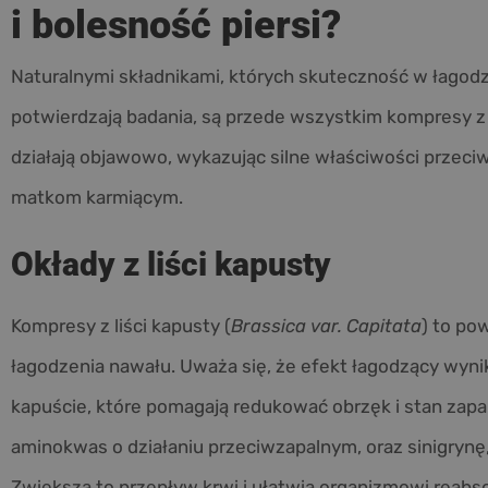
i bolesność piersi?
Naturalnymi składnikami, których skuteczność w łagodze
potwierdzają badania, są przede wszystkim kompresy z l
działają objawowo, wykazując silne właściwości przeci
matkom karmiącym.
Okłady z liści kapusty
Kompresy z liści kapusty (
Brassica var. Capitata
) to po
łagodzenia nawału. Uważa się, że efekt łagodzący wyni
kapuście, które pomagają redukować obrzęk i stan zapa
aminokwas o działaniu przeciwzapalnym, oraz sinigrynę
Zwiększa to przepływ krwi i ułatwia organizmowi reabso