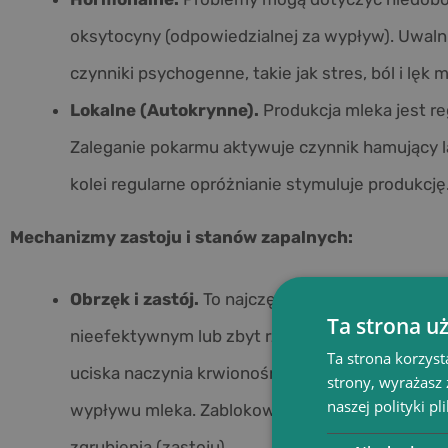
oksytocyny (odpowiedzialnej za wypływ). Uwalni
czynniki psychogenne, takie jak stres, ból i lę
Lokalne (Autokrynne).
Produkcja mleka jest re
Zaleganie pokarmu aktywuje czynnik hamujący la
kolei regularne opróżnianie stymuluje produkcję
Mechanizmy zastoju i stanów zapalnych:
Obrzęk i zastój.
To najczęstsza przyczyna prob
Ta strona u
nieefektywnym lub zbyt rzadkim opróżnianiem p
Ta strona korzyst
uciska naczynia krwionośne, co dodatkowo utru
strony, wyrażasz
naszej polityki pl
wypływu mleka. Zablokowanie odpływu z fragm
zgrubienia (zastoju).